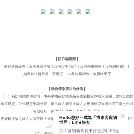
| 防詐騙提醒 |
沒有儲值優惠！沒有會員年費！沒有ATM操作！沒有手機轉帳！沒有網路銀行！
如果有任何疑慮，請撥打「165防詐騙轉線」或聯絡東仔
| 動物傳染病防治條例 |
（一）為防治動物傳染病，境外動物或動物產品等應施檢疫物輸入我國，應符合動物
檢疫規定，並依規定申請檢疫。擅自輸入屬禁止輸入之應施檢疫物者最高可處七年以
下有期徒刑，得併科新臺幣三百萬元以下罰金。
Hello您好～成為「博東客寵物
應施檢疫物之輸入人或代理人未依規定申請檢疫者，得處新臺幣五萬元以上一百萬元
世界」Line好友
以下罰鍰，並得按次處罰。
加入官網新會員東仔送您$100元
（二）境外商品不得隨貨贈送應施檢疫物。