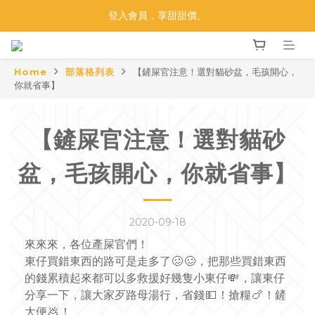
【莫比33 金光閃閃】買莫比，抽黃金！
登入會員，享甜甜價。
【莫比33 金光閃閃】買莫比，抽黃金！
Home
部落格列表
【鏟屎官注意！選對貓砂盆，毛孩開心，
你就省事】
【鏟屎官注意！選對貓砂
盆，毛孩開心，你就省事】
2020-09-18
來來來，各位產屎官們！
東仔買錯東西的路可是走多了
🥴
🥴
，把那些買錯東西
的錢累積起來都可以多救援好幾隻小東仔
💸
，讓東仔
分享一下，讓大家歹路母湯行，省錢
💵
！搶糧
🍗
！鏟
大便
💩
！