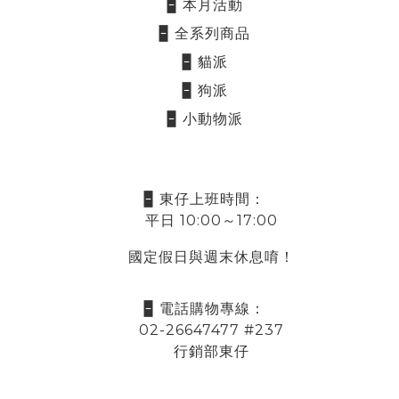
🁢 本月活動
🁢 全系列商品
🁢 貓派
🁢 狗派
🁢 小動物派
🁢 東仔上班時間：
平日 10:00～17:00
國定假日與週末休息唷！
🁢 電話購物專線：
02-26647477 #237
行銷部東仔