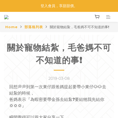
【莫比33 金光閃閃】買莫比，抽黃金！
登入會員，享甜甜價。
【莫比33 金光閃閃】買莫比，抽黃金！
Home
部落格列表
關於寵物結紮，毛爸媽不可不知道的事❗
關於寵物結紮，毛爸媽不可
不知道的事❗
2019-03-08
回想
💭
💭
到第一次東仔跟爸媽提起要帶小東仔
🐶
🐶
去
結紮的時候，
爸媽表示『為蝦密要帶金孫去結紮
❓
要結牠我先結你
💢
💢
💢
』
瞬間覺得可以跟大家分享一下，