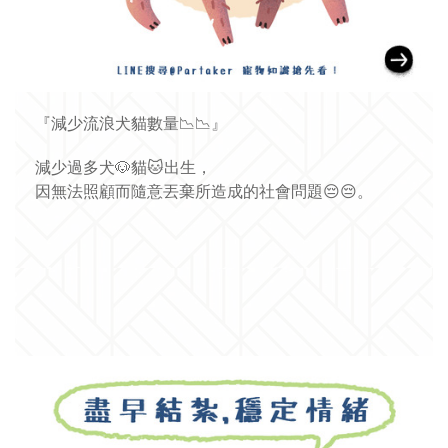
『減少流浪犬貓數量
📉
📉
』
減少過多犬
🐶
貓
🐱
出生，
因無法照顧而隨意丟棄所造成的社會問題
😔
😔
。