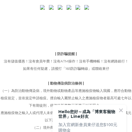
| 防詐騙提醒 |
沒有儲值優惠！沒有會員年費！沒有ATM操作！沒有手機轉帳！沒有網路銀行！
如果有任何疑慮，請撥打「165防詐騙轉線」或聯絡東仔
| 動物傳染病防治條例 |
（一）為防治動物傳染病，境外動物或動物產品等應施檢疫物輸入我國，應符合動物
檢疫規定，並依規定申請檢疫。擅自輸入屬禁止輸入之應施檢疫物者最高可處七年以
下有期徒刑，得併科新臺幣三百萬元以下罰金。
Hello您好～成為「博東客寵物
應施檢疫物之輸入人或代理人未依規定申請檢疫者，得處新臺幣五萬元以上一百萬元
世界」Line好友
以下罰鍰，並得按次處罰。
加入官網新會員東仔送您$100元
（二）境外商品不得隨貨贈送應施檢疫物。
購物金