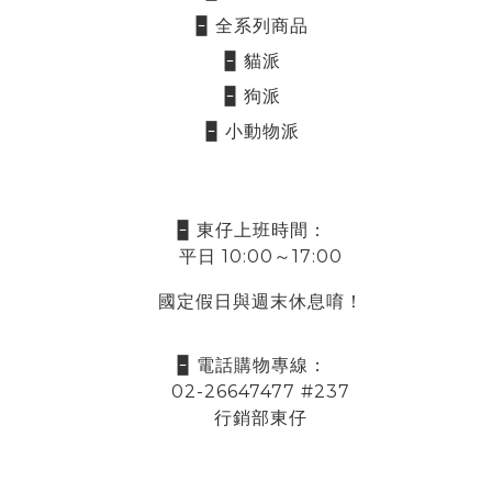
🁢 全系列商品
🁢 貓派
🁢 狗派
🁢 小動物派
🁢 東仔上班時間：
平日 10:00～17:00
國定假日與週末休息唷！
🁢 電話購物專線：
02-26647477 #237
行銷部東仔