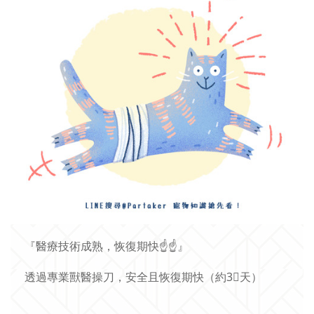
『醫療技術成熟，恢復期快
☝
☝
』
透過專業獸醫操刀，安全且恢復期快（約
3⃣
天）