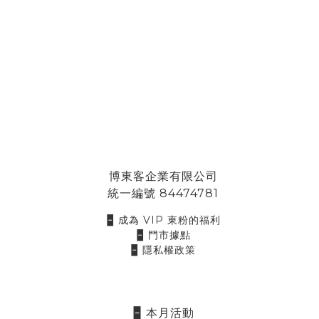
博東客企業有限公司
統一編號 84474781
🁢 成為 VIP 東粉的福利
🁢 門市據點
🁢 隱私權政策
🁢 本月活動