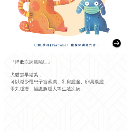
『降低疾病風險
📉
』
犬貓盡早結紮，
可以減少罹患子宮蓄膿、乳房腫瘤、卵巢囊
腫、
睪丸腫瘤、攝護腺腫大等生殖疾病。