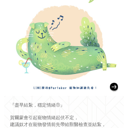
『盡早結紮，穩定情緒
🤨
』
賀爾蒙會引起寵物情緒起伏不定，
建議奴才在寵物發情前先
帶給獸醫檢查並結紮，