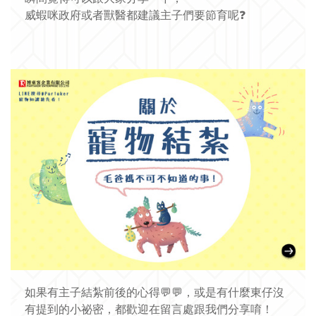
威蝦咪政府或者獸醫都建議
主子們要節育呢
❓
如果有主子結紮前後的心得
💬
💬
，或是有什麼東仔沒
有提到的小祕密，都歡迎在留言處跟我
們分享唷！