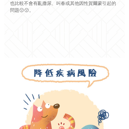
也比較不會有亂撒尿、叫春或其他因
性賀爾蒙引起的
問題
😗
😗
。