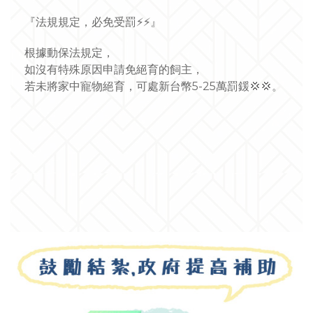
『法規規定，必免受罰
⚡
⚡
』
根據動保法規定，
如沒有特殊原因申請免絕育的飼主，
若未
將家中寵物絕育，可處新台幣5-25萬罰鍰
💢
💢
。