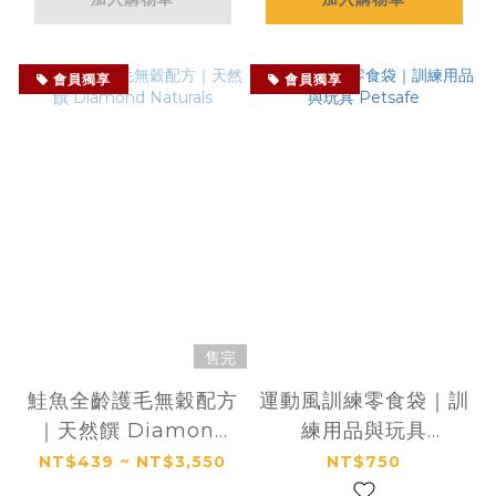
會員獨享
會員獨享
售完
鮭魚全齡護毛無穀配方
運動風訓練零食袋｜訓
｜天然饌 Diamond
練用品與玩具
Naturals
Petsafe
NT$439 ~ NT$3,550
NT$750