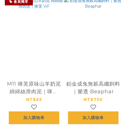
會員獨享
M11 咪芙原味山羊奶泥
鉑金成兔無穀高纖飼料
綿綿絲滑肉泥｜咪芙
｜樂透 Beaphar
ViF
NT$65
NT$750
加入購物車
加入購物車