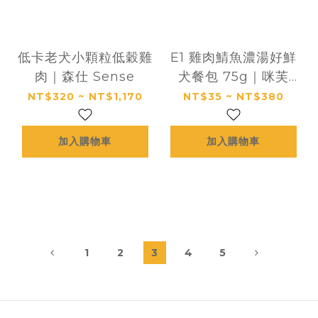
低卡老犬小顆粒低穀雞
E1 雞肉鯖魚濃湯好鮮
肉｜森仕 Sense
犬餐包 75g｜咪芙
ViF
NT$320 ~ NT$1,170
NT$35 ~ NT$380
加入購物車
加入購物車
1
2
3
4
5