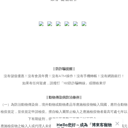
| 防詐騙提醒 |
沒有儲值優惠！沒有會員年費！沒有ATM操作！沒有手機轉帳！沒有網路銀行！
如果有任何疑慮，請撥打「165防詐騙轉線」或聯絡東仔
| 動物傳染病防治條例 |
（一）為防治動物傳染病，境外動物或動物產品等應施檢疫物輸入我國，應符合動物
檢疫規定，並依規定申請檢疫。擅自輸入屬禁止輸入之應施檢疫物者最高可處七年以
下有期徒刑，得併科新臺幣三百萬元以下罰金。
Hello您好～成為「博東客寵物
應施檢疫物之輸入人或代理人未依規定申請檢疫者，得處新臺幣五萬元以上一百萬元