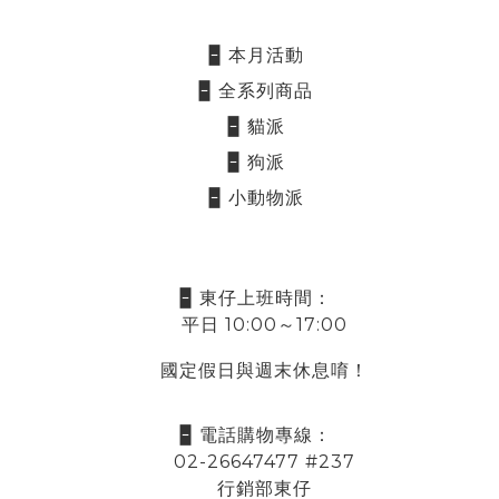
🁢 本月活動
🁢 全系列商品
🁢 貓派
🁢 狗派
🁢 小動物派
🁢 東仔上班時間：
平日 10:00～17:00
國定假日與週末休息唷！
🁢 電話購物專線：
02-26647477 #237
行銷部東仔