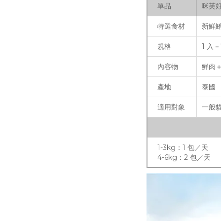
單品
咪芙好
特選食材
新鮮
規格
1 入－
內容物
鮮肉
產地
泰國
適用對象
一般
1-3kg：1 包／天
4-6kg：2 包／天