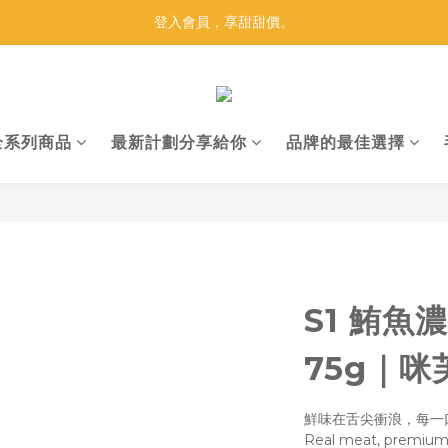
【莫比33 金光閃閃】買莫比，抽黃金！
登入會員，享甜甜價。
【莫比33 金光閃閃】買莫比，抽黃金！
全系列商品
最新計劃分享給你
品牌的最佳選擇
S1 鮪魚
75g｜咪芙
鮮味在舌尖衝浪，每一
Real meat, premium