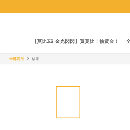
TWD
【莫比33 金光閃閃】買莫比！抽黃金！
全部商品
貓派