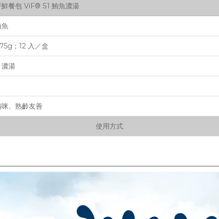
鮮餐包 ViF® S1 鮪魚濃湯
鮪魚
75g；12 入／盒
＋濃湯
貓咪、熟齡友善
使用方式