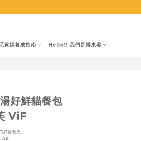
找商品
毛爸媽養成指南
Hello!! 我們是博東客
立即購買
濃湯好鮮貓餐包
 ViF
口好鮮食光。
 cut.