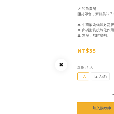
📍 鮪魚濃湯
開封即食，新鮮美味 3
🔺 牛磺酸為貓咪必需
🔺 卵磷脂具抗氧化作
🔺 無鹽，無防腐劑。
NT$35
規格
: 1 入
1 入
12 入/箱
加入購物車