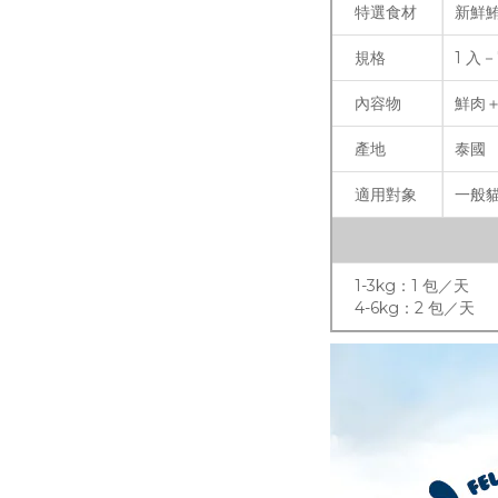
特選食材
新鮮
規格
1 入－
內容物
鮮肉
產地
泰國
適用對象
一般
1-3kg：1 包／天
4-6kg：2 包／天