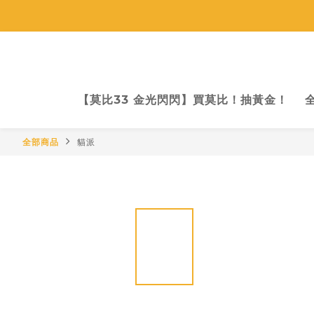
TWD
【莫比33 金光閃閃】買莫比！抽黃金！
全部商品
貓派