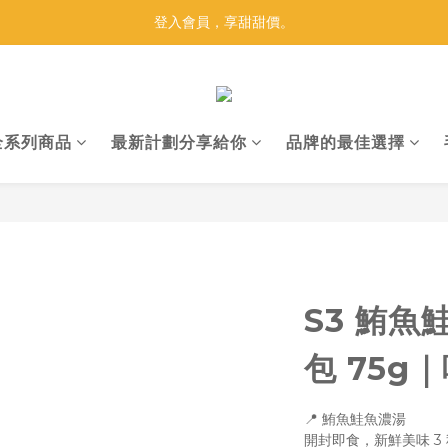
【莫比33 金光閃閃】買莫比，抽黃金！
登入會員，享甜甜價。
【莫比33 金光閃閃】買莫比，抽黃金！
全系列商品
最新計劃分享給你
品牌的最佳選擇
S3 鮪
包 75g｜
📍 鮪魚鮭魚濃湯
開封即食，新鮮美味 3