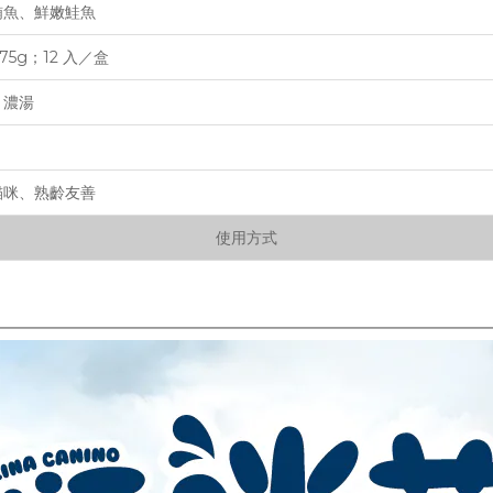
鮪魚、鮮嫩鮭魚
75g；12 入／盒
＋濃湯
貓咪、熟齡友善
使用方式