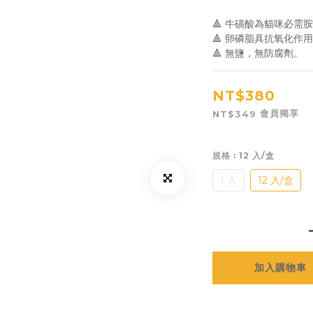
🔺 牛磺酸為貓咪必需
🔺 卵磷脂具抗氧化作
🔺 無鹽，無防腐劑。
NT$380
會員獨享
NT$349
規格
: 12 入/盒
1 入
12 入/盒
加入購物車