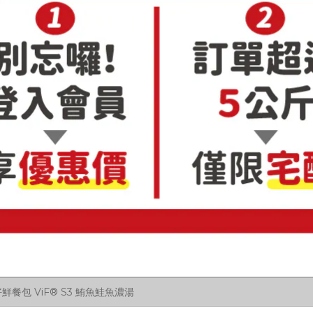
鮮餐包 ViF® S3 鮪魚鮭魚濃湯