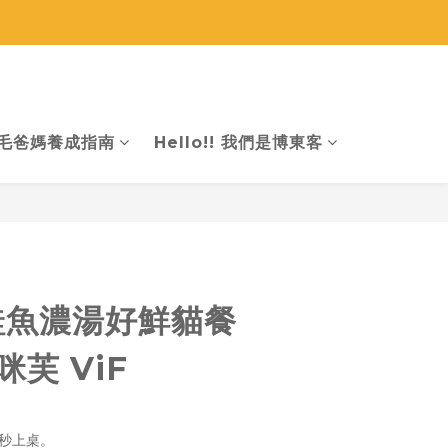
找商品
毛爸媽養成指南
Hello!! 我們是博東客
立即購買
魚鮭魚濃湯好鮮貓餐
咪芙 ViF
 秒上桌。