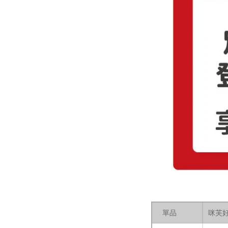
單品
咪芙好