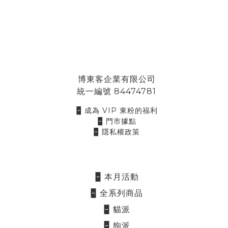
博東客企業有限公司
統一編號 84474781
🁢 成為 VIP 東粉的福利
🁢 門市據點
🁢 隱私權政策
🁢 本月活動
🁢 全系列商品
🁢 貓派
🁢 狗派