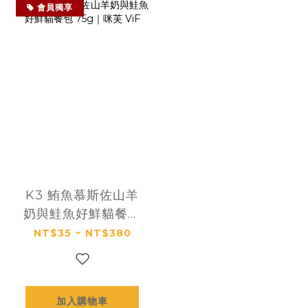
會員獨享
K3 鮪魚慕斯佐山羊
奶與鮭魚好鮮貓餐包
75g｜咪芙 ViF
NT$35 ~ NT$380
加入購物車