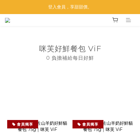
【莫比33 金光閃閃】買莫比，抽黃金！
登入會員，享甜甜價。
【莫比33 金光閃閃】買莫比，抽黃金！
咪芙好鮮餐包 ViF
0 負擔補給每日好鮮
會員獨享
會員獨享